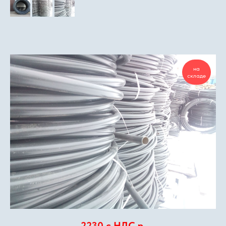
на
складе
2230 с НДС
р.