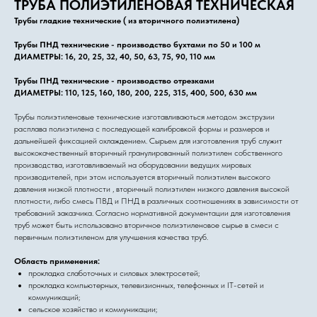
ТРУБА ПОЛИЭТИЛЕНОВАЯ ТЕХНИЧЕСКАЯ
Трубы гладкие технические ( из вторичного полиэтилена)
Трубы ПНД технические - производство бухтами по 50 и 100 м
ДИАМЕТРЫ: 16, 20, 25, 32, 40, 50, 63, 75, 90, 110 мм
Трубы ПНД технические - производство отрезками
ДИАМЕТРЫ: 110, 125, 160, 180, 200, 225, 315, 400, 500, 630 мм
Трубы полиэтиленовые технические изготавливаються методом экструзии
расплава полиэтилена с последующей калибровкой формы и размеров и
дальнейшей фиксацией охлаждением. Сырьем для изготовления труб служит
высококачественный вторичный гранулированный полиэтилен собственного
производства, изготавливаемый на оборудовании ведущих мировых
производителей, при этом используется вторичный полиэтилен высокого
давления низкой плотности , вторичный полиэтилен низкого давления высокой
плотности, либо смесь ПВД и ПНД в различных соотношениях в зависимости от
требований заказчика. Согласно нормативной документации для изготовления
труб может быть использовано вторичное полиэтиленовое сырье в смеси с
первичным полиэтиленом для улучшения качества труб.
Область применения:
прокладка слаботочных и силовых электросетей;
прокладка компьютерных, телевизионных, телефонных и IT-сетей и
коммуникаций;
сельское хозяйство и коммуникации;