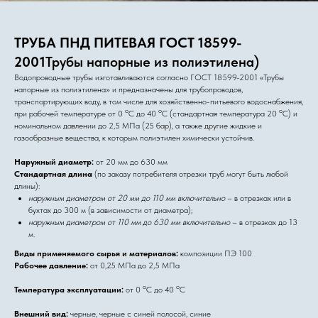
ТРУБА ПНД ПИТЕВАЯ ГОСТ 18599-
2001
Трубы напорные из полиэтилена
)
Водопроводные трубы изготавливаются согласно ГОСТ 18599-2001 «Трубы
напорные из полиэтилена» и предназначены для трубопроводов,
транспортирующих воду, в том числе для хозяйственно-питьевого водоснабжения,
o
o
o
при рабочей температуре от 0
С до 40
С (стандартная температура 20
С) и
номинальном давлении до 2,5 МПа (25 бар), а также другие жидкие и
газообразные вещества, к которым полиэтилен химически устойчив.
Наружный диаметр:
от 20 мм до 630 мм
Стандартная длина
(по заказу потребителя отрезки труб могут быть любой
длины):
наружным диаметром от 20 мм до 110 мм включительно
– в отрезках или в
бухтах до 300 м (в зависимости от диаметра);
наружным диаметром от 110 мм до 630 мм включительно
– в отрезках до 13
м.
Виды применяемого сырья и материалов:
композиции ПЭ 100
Рабочее давление:
от 0,25 МПа до 2,5 МПа
о
о
Температура эксплуатации:
от 0
С до 40
С
Внешний вид:
черные, черные с синей полосой, синие