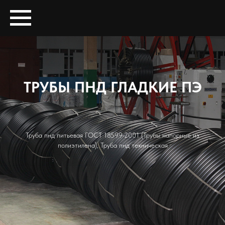
ТРУБЫ ПНД ГЛАДКИЕ ПЭ
Труба пнд питьевая ГОСТ 18599-2001
(
Трубы напорные из
полиэтилена
), Труба пнд техническая